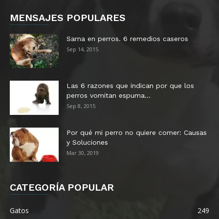
Razas de perros pomerania
MENSAJES POPULARES
Razas de perros doberman
Sarna en perros. 6 remedios caseros
Razas de perros husky siberiano
Sep 14, 2015
Razas de perros Pastor belga
Razas de perros carlino
Las 6 razones que indican por que los
Razas de perros dogo argentino
perros vomitan espuma...
Razas de perros mini pincher
Sep 8, 2015
Razas de perros shih tzu
Razas de perros Shar Pei
Por qué mi perro no quiere comer: Causas
y Soluciones
Mar 30, 2019
CATEGORÍA POPULAR
Gatos
249