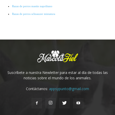
Razas de perros mastin napolitano
Razas de perros schnauzer miniatura
Razas de perros pointer
Razas de perros cocker spaniel
Razas de perros lobo checoslovaco
Razas de perros galgo
Razas de perros collie
Razas de perros basset hound
Razas de perros bichon-frise
Suscríbete a nuestra Newletter para estar al día de todas las
Razas de perros grandes
noticias sobre el mundo de los animales.
Raza de perros pitbull
Contáctanos:
appsypunto@gmail.com
Raza de Perros Salchicha
Raza de Perros Labradores
Raza de Perros Siberianos
Razas de perros rottweiler