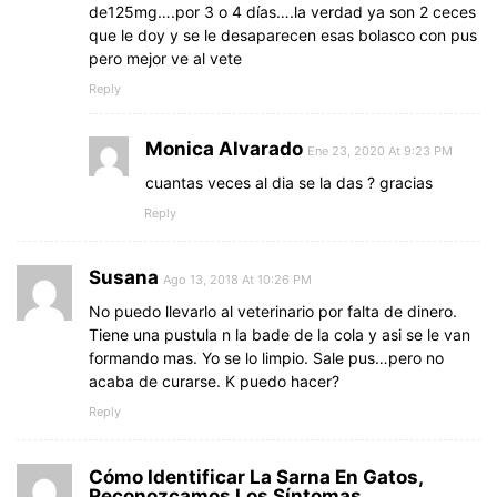
de125mg….por 3 o 4 días….la verdad ya son 2 ceces
que le doy y se le desaparecen esas bolasco con pus
pero mejor ve al vete
Reply
Monica Alvarado
Ene 23, 2020 At 9:23 PM
cuantas veces al dia se la das ? gracias
Reply
Susana
Ago 13, 2018 At 10:26 PM
No puedo llevarlo al veterinario por falta de dinero.
Tiene una pustula n la bade de la cola y asi se le van
formando mas. Yo se lo limpio. Sale pus…pero no
acaba de curarse. K puedo hacer?
Reply
Cómo Identificar La Sarna En Gatos,
Reconozcamos Los Síntomas