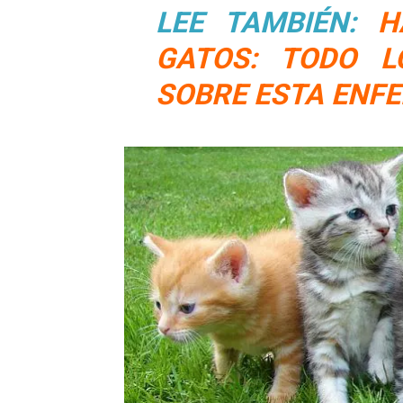
LEE TAMBIÉN:
H
GATOS: TODO L
SOBRE ESTA ENF