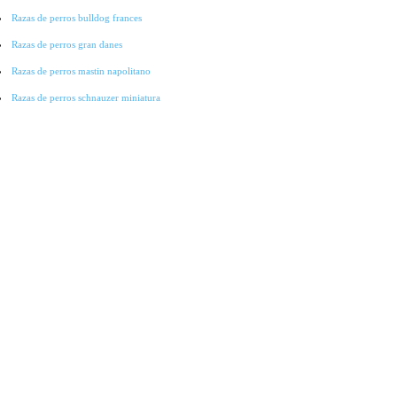
Razas de perros bulldog frances
Razas de perros gran danes
Razas de perros mastin napolitano
Razas de perros schnauzer miniatura
Razas de perros pointer
Razas de perros cocker spaniel
Razas de perros lobo checoslovaco
Razas de perros galgo
Razas de perros collie
Razas de perros basset hound
Razas de perros bichon-frise
Razas de perros grandes
Raza de perros pitbull
Raza de Perros Salchicha
Raza de Perros Labradores