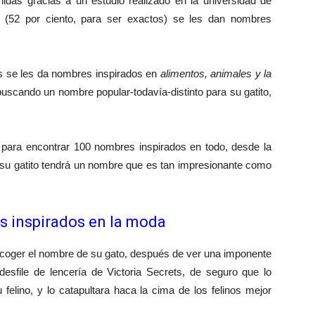
nidas gracias a un estudio realizado en la universidad de
s (52 por ciento, para ser exactos) se les dan nombres
os se les da nombres inspirados en
alimentos, animales y la
 buscando un nombre popular-todavía-distinto para su gatito,
ara encontrar 100 nombres inspirados en todo, desde la
 su gatito tendrá un nombre que es tan impresionante como
s inspirados en la moda
coger el nombre de su gato, después de ver una imponente
sfile de lencería de Victoria Secrets, de seguro que lo
felino, y lo catapultara haca la cima de los felinos mejor