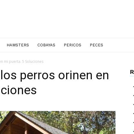
HAMSTERS
COBAYAS
PERICOS
PECES
n mi puerta. 5 Soluciones
los perros orinen en
R
uciones