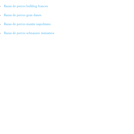
Razas de perros bulldog frances
Razas de perros gran danes
Razas de perros mastin napolitano
Razas de perros schnauzer miniatura
Razas de perros pointer
Razas de perros cocker spaniel
Razas de perros lobo checoslovaco
Razas de perros galgo
Razas de perros collie
Razas de perros basset hound
Razas de perros bichon-frise
Razas de perros grandes
Raza de perros pitbull
Raza de Perros Salchicha
Raza de Perros Labradores