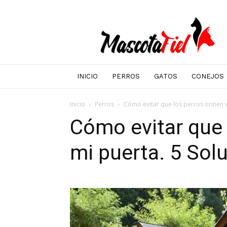
Mascotafiel
INICIO
PERROS
GATOS
CONEJOS
Inicio
Perros
Cómo evitar que los perros orinen e
Cómo evitar que 
mi puerta. 5 Sol