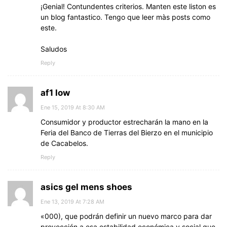
¡Genial! Contundentes criterios. Manten este liston es
un blog fantastico. Tengo que leer màs posts como
este.
Saludos
Reply
af1 low
Ene 15, 2019 At 8:30 AM
Consumidor y productor estrecharán la mano en la
Feria del Banco de Tierras del Bierzo en el municipio
de Cacabelos.
Reply
asics gel mens shoes
Ene 13, 2019 At 7:28 AM
«000), que podrán definir un nuevo marco para dar
proyección a esa estabilidad económica y social que