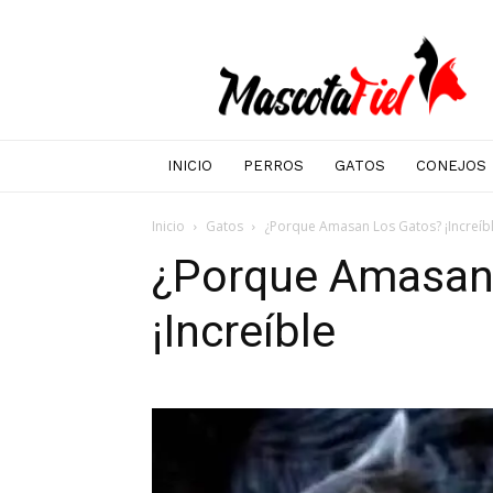
Mascotafiel
INICIO
PERROS
GATOS
CONEJOS
Inicio
Gatos
¿Porque Amasan Los Gatos? ¡Increíb
¿Porque Amasan
¡Increíble