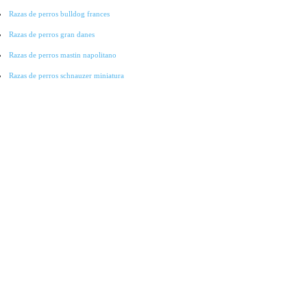
Razas de perros bulldog frances
Razas de perros gran danes
Razas de perros mastin napolitano
Razas de perros schnauzer miniatura
Razas de perros pointer
Razas de perros cocker spaniel
Razas de perros lobo checoslovaco
Razas de perros galgo
Razas de perros collie
Razas de perros basset hound
Razas de perros bichon-frise
Razas de perros grandes
Raza de perros pitbull
Raza de Perros Salchicha
Raza de Perros Labradores