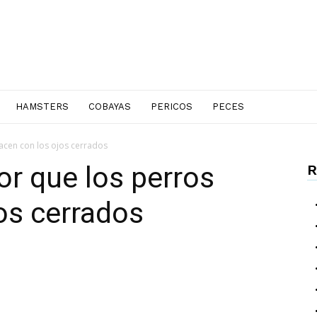
HAMSTERS
COBAYAS
PERICOS
PECES
acen con los ojos cerrados
or que los perros
R
os cerrados