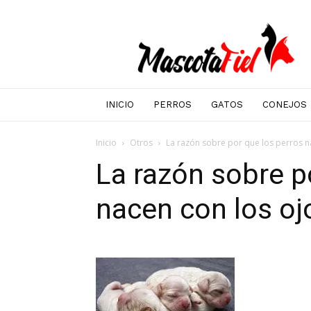
Mascotafiel
INICIO
PERROS
GATOS
CONEJOS
Inicio
Otros
La razón sobre por que los perros n
La razón sobre p
nacen con los oj