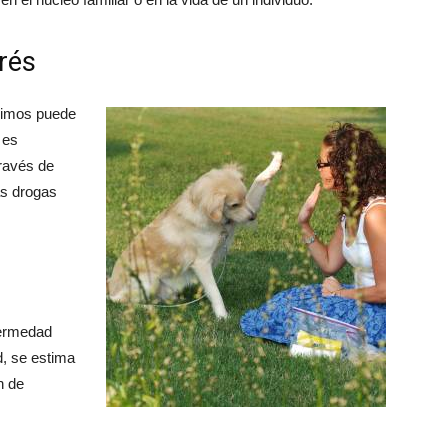
trés
mimos puede
 es
ravés de
as drogas
fermedad
d, se estima
n de