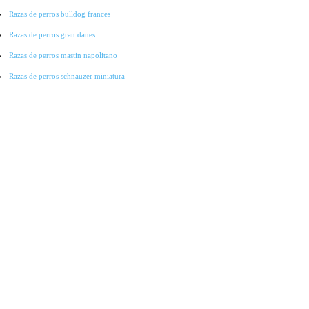
Razas de perros bulldog frances
Razas de perros gran danes
Razas de perros mastin napolitano
Razas de perros schnauzer miniatura
Razas de perros pointer
Razas de perros cocker spaniel
Razas de perros lobo checoslovaco
Razas de perros galgo
Razas de perros collie
Razas de perros basset hound
Razas de perros bichon-frise
Razas de perros grandes
Raza de perros pitbull
Raza de Perros Salchicha
Raza de Perros Labradores