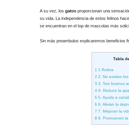
A su vez, los
gatos
proporcionan una sensación d
su vida. La independencia de estos felinos hac
se encuentran en el top de mascotas más solic
Sin más preambulos explicaremos beneficios fis
Tabla d
1
1.Rutina
2
2. No existen los
3
3. Son buenos a
4
4. Reduce la apa
5
5. Ayuda a canali
6
6. Alivian la dep
7
7. Mejoran la vid
8
8. Promueven la 