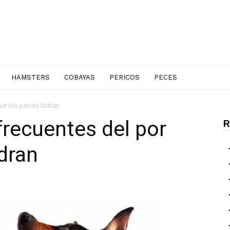
HAMSTERS
COBAYAS
PERICOS
PECES
ue los perros ladran
recuentes del por
R
adran