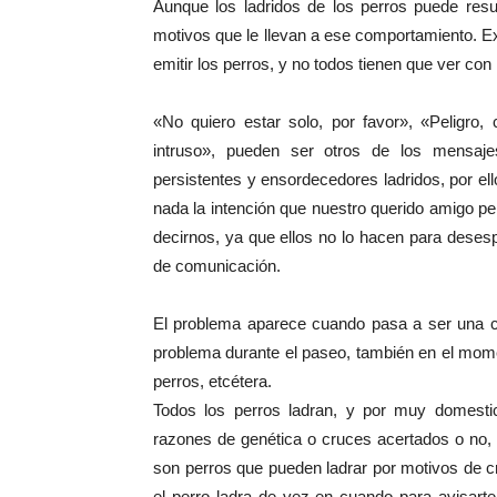
Aunque los ladridos de los perros puede resu
motivos que le llevan a ese comportamiento. Ex
emitir los perros, y no todos tienen que ver con 
«No quiero estar solo, por favor», «Peligro,
intruso», pueden ser otros de los mensaje
persistentes y ensordecedores ladridos, por e
nada la intención que nuestro querido amigo per
decirnos, ya que ellos no lo hacen para deses
de comunicación.
El problema aparece cuando pasa a ser una co
problema durante el paseo, también en el momen
perros, etcétera.
Todos los perros ladran, y por muy domestic
razones de genética o cruces acertados o no,
son perros que pueden ladrar por motivos de 
el perro ladra de vez en cuando para avisarte