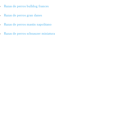
Razas de perros bulldog frances
Razas de perros gran danes
Razas de perros mastin napolitano
Razas de perros schnauzer miniatura
Razas de perros pointer
Razas de perros cocker spaniel
Razas de perros lobo checoslovaco
Razas de perros galgo
Razas de perros collie
Razas de perros basset hound
Razas de perros bichon-frise
Razas de perros grandes
Raza de perros pitbull
Raza de Perros Salchicha
Raza de Perros Labradores