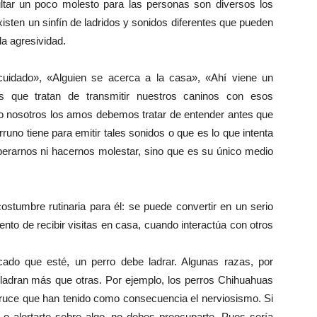
ltar un poco molesto para las personas son diversos los
isten un sinfín de ladridos y sonidos diferentes que pueden
la agresividad.
 cuidado», «Alguien se acerca a la casa», «Ahí viene un
s que tratan de transmitir nuestros caninos con esos
llo nosotros los amos debemos tratar de entender antes que
runo tiene para emitir tales sonidos o que es lo que intenta
perarnos ni hacernos molestar, sino que es su único medio
stumbre rutinaria para él: se puede convertir en un serio
to de recibir visitas en casa, cuando interactúa con otros
ado que esté, un perro debe ladrar. Algunas razas, por
 ladran más que otras. Por ejemplo, los perros Chihuahuas
cruce que han tenido como consecuencia el nerviosismo. Si
 o alertarte sobre algo, no debes preocuparte. Pues sería