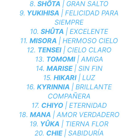
8.
SHÔTA
| GRAN SALTO
9.
YUKIHISA
| FELICIDAD PARA
SIEMPRE
10.
SHÛTA
| EXCELENTE
11.
MISORA
| HERMOSO CIELO
12.
TENSEI
| CIELO CLARO
13.
TOMOMI
| AMIGA
14.
MARISE
| SIN FIN
15.
HIKARI
| LUZ
16.
KYRINNIA
| BRILLANTE
COMPAÑERA
17.
CHIYO
| ETERNIDAD
18.
MANA
| AMOR VERDADERO
19.
YÛKA
| TIERNA FLOR
20.
CHIE
| SABIDURÍA