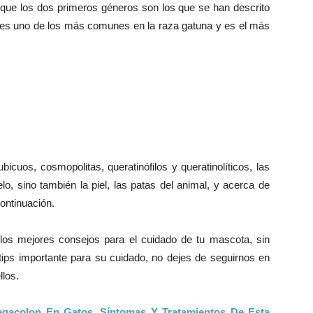
r que los dos primeros géneros son los que se han descrito
es uno de los más comunes en la raza gatuna y es el más
cuos, cosmopolitas, queratinófilos y queratinolíticos, las
lo, sino también la piel, las patas del animal, y acerca de
ontinuación.
os mejores consejos para el cuidado de tu mascota, sin
 tips importante para su cuidado, no dejes de seguirnos en
llos.
gacolon En Gatos. Síntomas Y Tratamientos De Esta