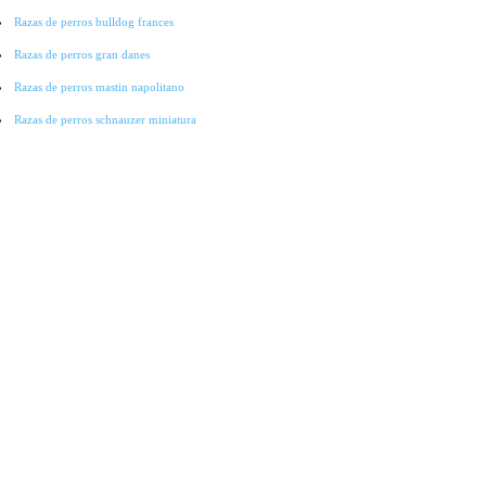
Razas de perros bulldog frances
Razas de perros gran danes
Razas de perros mastin napolitano
Razas de perros schnauzer miniatura
Razas de perros pointer
Razas de perros cocker spaniel
Razas de perros lobo checoslovaco
Razas de perros galgo
Razas de perros collie
Razas de perros basset hound
Razas de perros bichon-frise
Razas de perros grandes
Raza de perros pitbull
Raza de Perros Salchicha
Raza de Perros Labradores