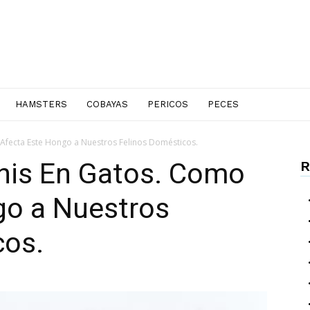
HAMSTERS
COBAYAS
PERICOS
PECES
fecta Este Hongo a Nuestros Felinos Domésticos.
nis En Gatos. Como
R
go a Nuestros
cos.