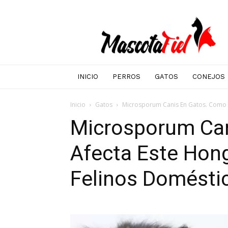
Mascotafiel
INICIO
PERROS
GATOS
CONEJOS
Inicio
Gatos
Microsporum Canis En Gatos. Como A
Microsporum Ca
Afecta Este Hon
Felinos Domésti