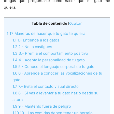
tengas que preguntarte cómo hacer que mi gato me
quiera.
Tabla de contenido
[
Ocultar
]
1
17 Maneras de hacer que tu gato te quiera
1.1
1.- Entiende a los gatos
1.2
2.- No lo castigues
1.3
3.- Premia el comportamiento positivo
1.4
4.- Acepta la personalidad de tu gato
1.5
5.- Conoce el lenguaje corporal de tu gato
1.6
6.- Aprende a conocer las vocalizaciones de tu
gato
1.7
7.- Evita el contacto visual directo
1.8
8.- Si vas a levantar a tu gato hazlo desde su
altura
1.9
9.- Mantenlo fuera de peligro
1.10
10.- Las comidas deben tener un horario