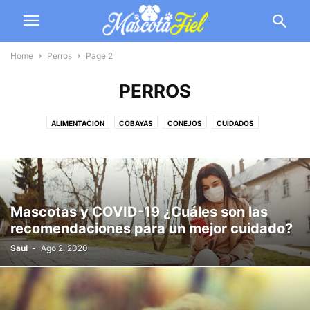
Home
Perros
Page 2
PERROS
ALIMENTACION
COBAYAS
CONEJOS
CUIDADOS
ENTRENAMIENTO
GATOS
HAMSTERS
HURONES
OTROS
PECES
PERICOS
PERROS
SALUD DEL PERRO
SALUD EN GATOS
TORTUGAS
Mascotas y COVID-19 ¿Cuáles son las
recomendaciones para un mejor cuidado?
Saul
-
Ago 2, 2020