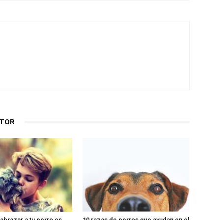
UTOR
abrazar a tu perro es
10 razas de perros que ayudan en el