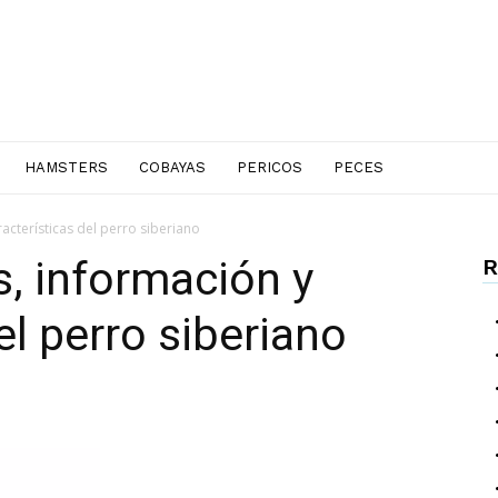
HAMSTERS
COBAYAS
PERICOS
PECES
acterísticas del perro siberiano
s, información y
R
el perro siberiano