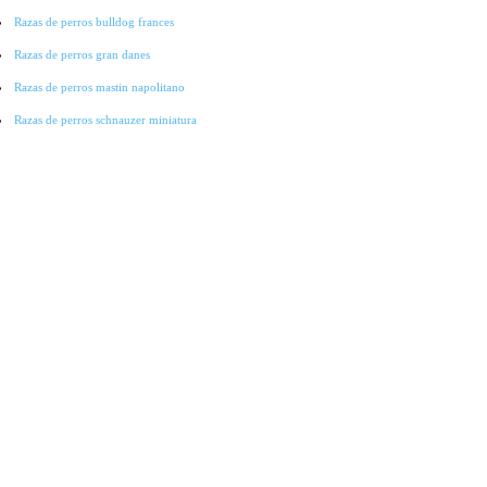
Razas de perros bulldog frances
Razas de perros gran danes
Razas de perros mastin napolitano
Razas de perros schnauzer miniatura
Razas de perros pointer
Razas de perros cocker spaniel
Razas de perros lobo checoslovaco
Razas de perros galgo
Razas de perros collie
Razas de perros basset hound
Razas de perros bichon-frise
Razas de perros grandes
Raza de perros pitbull
Raza de Perros Salchicha
Raza de Perros Labradores