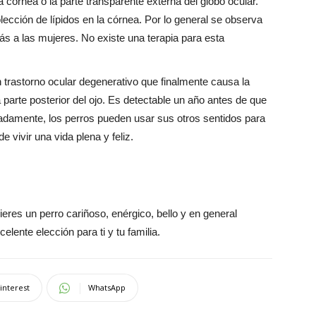
la córnea o la parte transparente externa del globo ocular.
cción de lípidos en la córnea. Por lo general se observa
s a las mujeres. No existe una terapia para esta
.
n trastorno ocular degenerativo que finalmente causa la
 parte posterior del ojo. Es detectable un año antes de que
adamente, los perros pueden usar sus otros sentidos para
 vivir una vida plena y feliz.
eres un perro cariñoso, enérgico, bello y en general
elente elección para ti y tu familia.
interest
WhatsApp