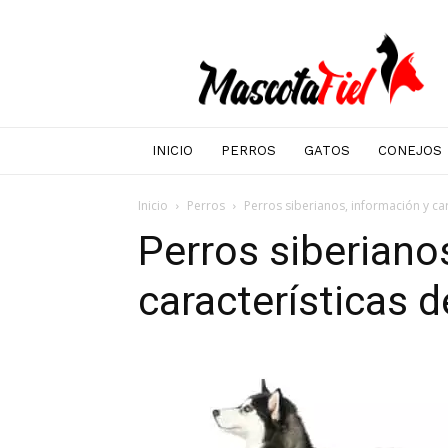
Mascotafiel
INICIO
PERROS
GATOS
CONEJOS
Inicio
Perros
Perros siberianos, información y car
Perros siberiano
características d