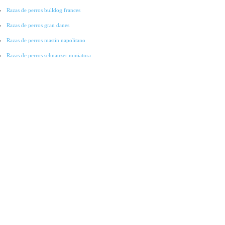
Razas de perros bulldog frances
Razas de perros gran danes
Razas de perros mastin napolitano
Razas de perros schnauzer miniatura
Razas de perros pointer
Razas de perros cocker spaniel
Razas de perros lobo checoslovaco
Razas de perros galgo
Razas de perros collie
Razas de perros basset hound
Razas de perros bichon-frise
Razas de perros grandes
Raza de perros pitbull
Raza de Perros Salchicha
Raza de Perros Labradores