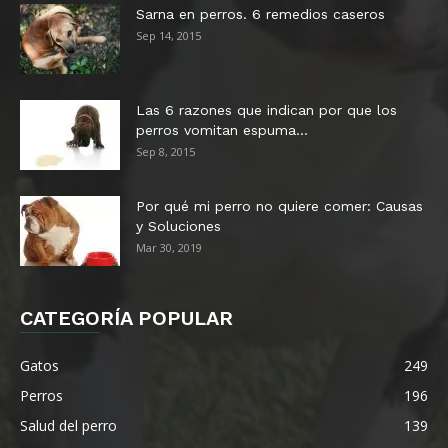
Sarna en perros. 6 remedios caseros
Razas de perros husky siberiano
Sep 14, 2015
Razas de perros Pastor belga
Razas de perros carlino
Las 6 razones que indican por que los
Razas de perros dogo argentino
perros vomitan espuma...
Razas de perros mini pincher
Sep 8, 2015
Razas de perros shih tzu
Razas de perros Shar Pei
Por qué mi perro no quiere comer: Causas
y Soluciones
Mar 30, 2019
CATEGORÍA POPULAR
Gatos
249
Perros
196
Salud del perro
139