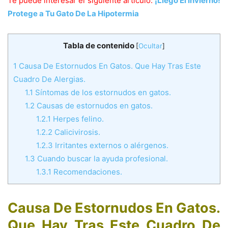
Te puede interesar el siguiente artículo:
¡Llego El Invierno!
Protege a Tu Gato De La Hipotermia
Tabla de contenido
[
Ocultar
]
1
Causa De Estornudos En Gatos. Que Hay Tras Este
Cuadro De Alergias.
1.1
Síntomas de los estornudos en gatos.
1.2
Causas de estornudos en gatos.
1.2.1
Herpes felino.
1.2.2
Calicivirosis.
1.2.3
Irritantes externos o alérgenos.
1.3
Cuando buscar la ayuda profesional.
1.3.1
Recomendaciones.
Causa De Estornudos En Gatos.
Que Hay Tras Este Cuadro De