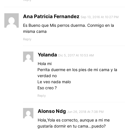
Ana Patricia Fernandez
Sep 13, 2016 At 10:27 PM
Es Bueno que Mis perros duerma. Conmigo en la
misma cama
Reply
Yolanda
Dic 5, 2017 At 10:53 AM
Hola mi
Perrita duerme en los pies de mi cama y la
verdad no
Le veo nada malo
Eso creo ?
Reply
Alonso Ndg
Jun 26, 2018 At 7:38 PM
Hola,Yola es correcto, aunque a mi me
gustaría dormir en tu cama…puedo?