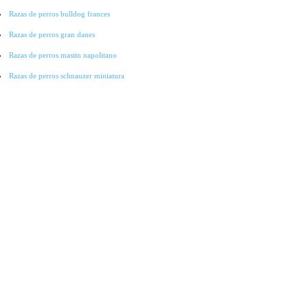
Razas de perros bulldog frances
Razas de perros gran danes
Razas de perros mastin napolitano
Razas de perros schnauzer miniatura
Razas de perros pointer
Razas de perros cocker spaniel
Razas de perros lobo checoslovaco
Razas de perros galgo
Razas de perros collie
Razas de perros basset hound
Razas de perros bichon-frise
Razas de perros grandes
Raza de perros pitbull
Raza de Perros Salchicha
Raza de Perros Labradores