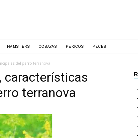
HAMSTERS
COBAYAS
PERICOS
PECES
incipales del perro terranova
 características
R
erro terranova