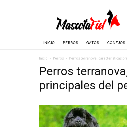
Mascotafiel
INICIO
PERROS
GATOS
CONEJOS
Inicio
Perros
Perros terranova, características pr
Perros terranova,
principales del p