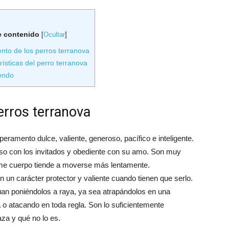
e contenido
[
Ocultar
]
to de los perros terranova
ísticas del perro terranova
endo
erros terranova
ramento dulce, valiente, generoso, pacífico e inteligente.
ñoso con los invitados y obediente con su amo. Son muy
rme cuerpo tiende a moverse más lentamente.
n un carácter protector y valiente cuando tienen que serlo.
úan poniéndolos a raya, ya sea atrapándolos en una
a o atacando en toda regla. Son lo suficientemente
za y qué no lo es.