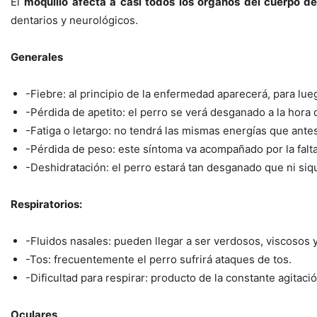
El
moquillo afecta a casi todos los órganos del cuerpo de
dentarios y neurológicos.
Generales
-Fiebre: al principio de la enfermedad aparecerá, para lu
-Pérdida de apetito: el perro se verá desganado a la hora
-Fatiga o letargo: no tendrá las mismas energías que antes 
-Pérdida de peso: este síntoma va acompañado por la falta
-Deshidratación: el perro estará tan desganado que ni siq
Respiratorios:
-Fluidos nasales: pueden llegar a ser verdosos, viscoso
-Tos: frecuentemente el perro sufrirá ataques de tos.
-Dificultad para respirar: producto de la constante agitaci
Oculares