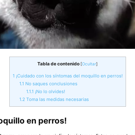
Tabla de contenido
[
Ocultar
]
1
¡Cuidado con los síntomas del moquillo en perros!
1.1
No saques conclusiones
1.1.1
¡No lo olvides!
1.2
Toma las medidas necesarias
quillo en perros!