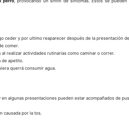
l perro
, provocando un sinfín de síntomas. Estos se pueden cl
ego ceder y por ultimo reaparecer después de la presentación de
 de comer.
al realizar actividades rutinarias como caminar o correr.
 de apetito.
uiera querrá consumir agua.
s y en algunas presentaciones pueden estar acompañados de pus
ón causada por la tos.