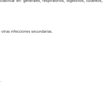
asificar en: generales, respiratorios, digestivos, cutáneos,
 otras infecciones secundarias.
.