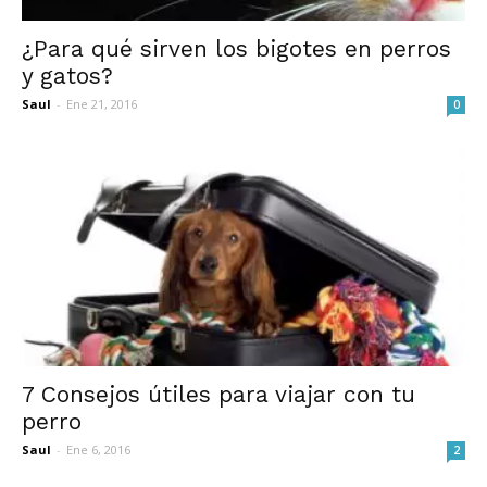
¿Para qué sirven los bigotes en perros
y gatos?
Saul
-
Ene 21, 2016
0
7 Consejos útiles para viajar con tu
perro
Saul
-
Ene 6, 2016
2