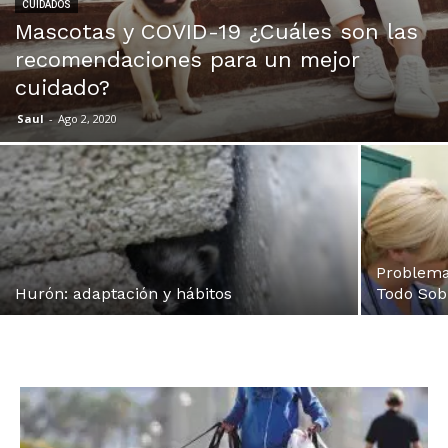
CUIDADOS
Mascotas y COVID-19 ¿Cuáles son las
recomendaciones para un mejor
cuidado?
Saul
-
Ago 2, 2020
Problema
Hurón: adaptación y hábitos
Todo Sob