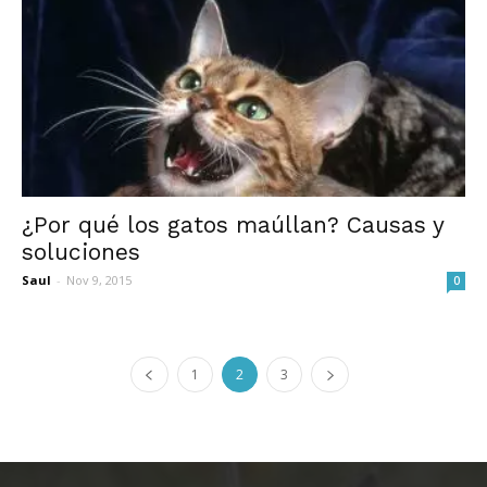
¿Por qué los gatos maúllan? Causas y
soluciones
Saul
-
Nov 9, 2015
0
1
2
3