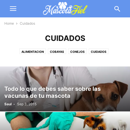
Home
Cuidados
CUIDADOS
ALIMENTACION
COBAYAS
CONEJOS
CUIDADOS
ENTRENAMIENTO
GATOS
HAMSTERS
HURONES
OTROS
PECES
PERICOS
PERROS
SALUD DEL PERRO
SALUD EN GATOS
TORTUGAS
Todo lo que debes saber sobre las
vacunas de tu mascota
Saul
-
Sep 3, 2015