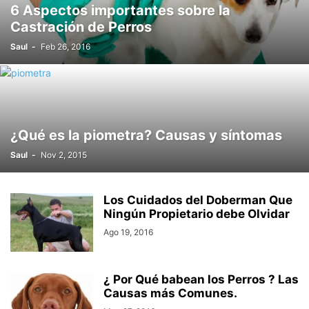
6 Aspectos importantes sobre la
Castración de Perros
Saul
-
Feb 26, 2016
¿Qué es la piometra? Causas y síntomas
Saul
-
Nov 2, 2015
Los Cuidados del Doberman Que
Ningún Propietario debe Olvidar
Ago 19, 2016
¿ Por Qué babean los Perros ? Las
Causas más Comunes.