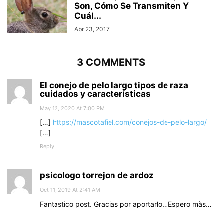
Son, Cómo Se Transmiten Y
Cuál...
Abr 23, 2017
3 COMMENTS
El conejo de pelo largo tipos de raza
cuidados y características
May 12, 2020 At 7:00 PM
[…]
https://mascotafiel.com/conejos-de-pelo-largo/
[…]
Reply
psicologo torrejon de ardoz
Oct 11, 2019 At 2:41 AM
Fantastico post. Gracias por aportarlo…Espero màs…