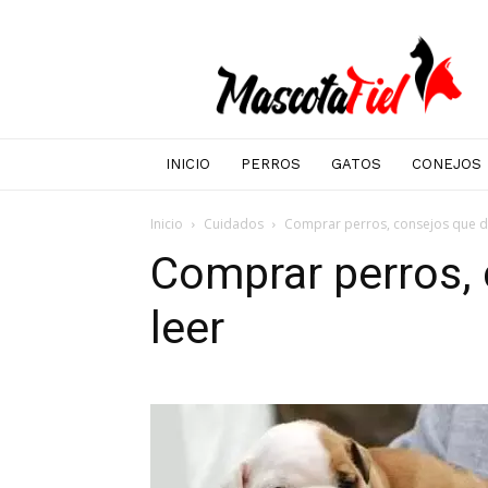
Mascotafiel
INICIO
PERROS
GATOS
CONEJOS
Inicio
Cuidados
Comprar perros, consejos que d
Comprar perros,
leer