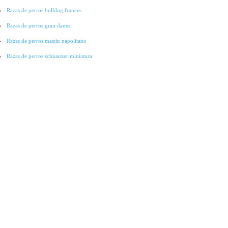
Razas de perros bulldog frances
Razas de perros gran danes
Razas de perros mastin napolitano
Razas de perros schnauzer miniatura
Razas de perros pointer
Razas de perros cocker spaniel
Razas de perros lobo checoslovaco
Razas de perros galgo
Razas de perros collie
Razas de perros basset hound
Razas de perros bichon-frise
Razas de perros grandes
Raza de perros pitbull
Raza de Perros Salchicha
Raza de Perros Labradores