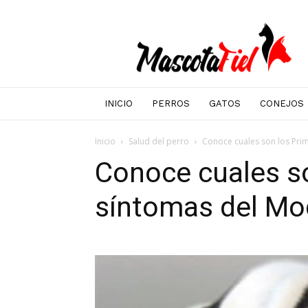
Mascotafiel
INICIO
PERROS
GATOS
CONEJOS
Inicio
Salud del perro
Conoce cuales son los Pri
Conoce cuales s
síntomas del Moq