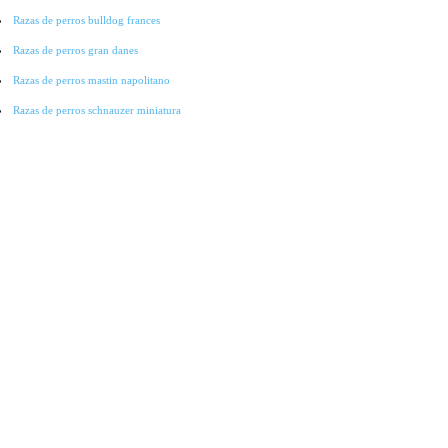
Razas de perros bulldog frances
Razas de perros gran danes
Razas de perros mastin napolitano
Razas de perros schnauzer miniatura
Razas de perros pointer
Razas de perros cocker spaniel
Razas de perros lobo checoslovaco
Razas de perros galgo
Razas de perros collie
Razas de perros basset hound
Razas de perros bichon-frise
Razas de perros grandes
Raza de perros pitbull
Raza de Perros Salchicha
Raza de Perros Labradores