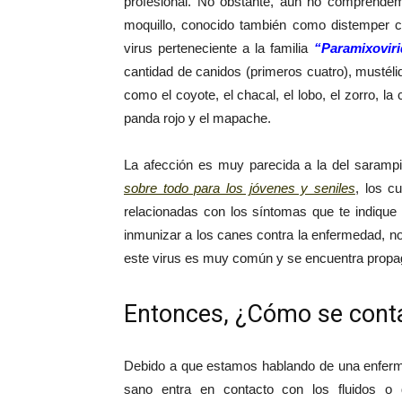
profesional. No obstante, aun no comprendem
moquillo, conocido también como distemper c
virus perteneciente a la familia
“Paramixovir
cantidad de canidos (primeros cuatro), mustélid
como el coyote, el chacal, el lobo, el zorro, la co
panda rojo y el mapache.
La afección es muy parecida a la del sarampi
sobre todo para los jóvenes y seniles
, los c
relacionadas con los síntomas que te indique 
inmunizar a los canes contra la enfermedad, no e
este virus es muy común y se encuentra propag
Entonces, ¿Cómo se cont
Debido a que estamos hablando de una enferme
sano entra en contacto con los fluidos o 