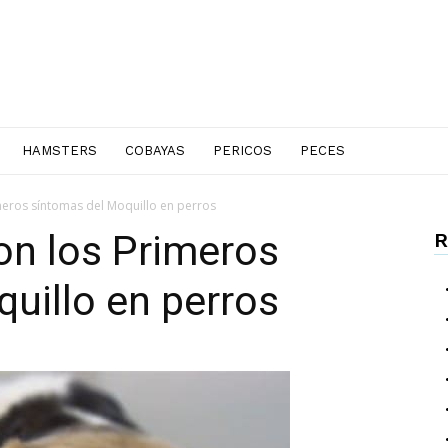
HAMSTERS
COBAYAS
PERICOS
PECES
meros síntomas del Moquillo en perros
on los Primeros
R
uillo en perros