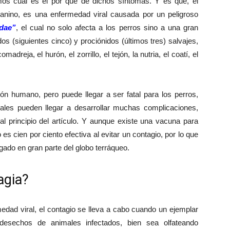
os cual es el por qué de dichos síntomas. Y es que, el
anino, es una enfermedad viral causada por un peligroso
idae”
, el cual no solo afecta a los perros sino a una gran
os (siguientes cinco) y prociónidos (últimos tres) salvajes,
madreja, el hurón, el zorrillo, el tejón, la nutria, el coatí, el
ón humano, pero puede llegar a ser fatal para los perros,
uales pueden llegar a desarrollar muchas complicaciones,
al principio del artículo. Y aunque existe una vacuna para
s cien por ciento efectiva al evitar un contagio, por lo que
ado en gran parte del globo terráqueo.
agia?
dad viral, el contagio se lleva a cabo cuando un ejemplar
desechos de animales infectados, bien sea olfateando