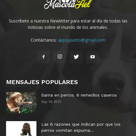
Razas de perros basset hound
Razas de perros bichon-frise
Suscríbete a nuestra Newletter para estar al día de todas las
Razas de perros grandes
noticias sobre el mundo de los animales.
Raza de perros pitbull
Contáctanos:
appsypunto@gmail.com
Raza de Perros Salchicha
Raza de Perros Labradores
Raza de Perros Siberianos
Razas de perros rottweiler
Razas de perros pomerania
MENSAJES POPULARES
Razas de perros doberman
Sarna en perros. 6 remedios caseros
Razas de perros husky siberiano
Sep 14, 2015
Razas de perros Pastor belga
Razas de perros carlino
Las 6 razones que indican por que los
Razas de perros dogo argentino
perros vomitan espuma...
Razas de perros mini pincher