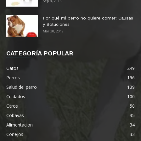
Sep 8, 2015
Razas de perros shih tzu
Razas de perros Shar Pei
Por qué mi perro no quiere comer: Causas
y Soluciones
Mar 30, 2019
CATEGORÍA POPULAR
Gatos
249
Perros
196
Salud del perro
139
Cuidados
100
Otros
58
Cobayas
35
Alimentacion
34
Conejos
33