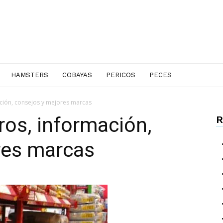
HAMSTERS
COBAYAS
PERICOS
PECES
ción, consejos y mejores marcas
ros, información,
R
res marcas