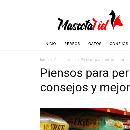
Mascotafiel
INICIO
PERROS
GATOS
CONEJOS
Inicio
Alimentacion
Piensos para perros, informa
Piensos para per
consejos y mejo