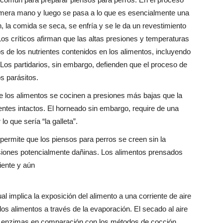
rimera mano y luego se pasa a lo que es esencialmente una
n, la comida se seca, se enfría y se le da un revestimiento
os críticos afirman que las altas presiones y temperaturas
s de los nutrientes contenidos en los alimentos, incluyendo
os partidarios, sin embargo, defienden que el proceso de
s parásitos.
 los alimentos se cocinen a presiones más bajas que la
ientes intactos. El horneado sin embargo, require de una
o que sería “la galleta”.
l permite que los piensos para perros se creen sin la
siones potencialmente dañinas. Los alimentos prensados
iente y aún
cual implica la exposición del alimento a una corriente de aire
os alimentos a través de la evaporación. El secado al aire
 y enzimas en comparación con los métodos de cocción