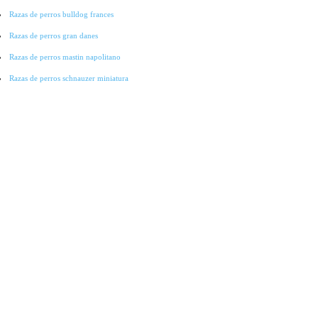
Razas de perros bulldog frances
Razas de perros gran danes
Razas de perros mastin napolitano
Razas de perros schnauzer miniatura
Razas de perros pointer
Razas de perros cocker spaniel
Razas de perros lobo checoslovaco
Razas de perros galgo
Razas de perros collie
Razas de perros basset hound
Razas de perros bichon-frise
Razas de perros grandes
Raza de perros pitbull
Raza de Perros Salchicha
Raza de Perros Labradores