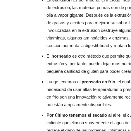
de extrusión, las materias primas son de p
olla a vapor gigante. Después de la extrusió
de grasas y aceites para mejorar su sabor. L
involucradas en la extrusión destruye alguno
vitaminas, algunos aminoácidos y enzimas. L
cocción aumenta la digestibilidad y mata a lo
El
horneado
es otro método que permite que
extrusión y, por tanto, puede dejar más nutr
pequeña cantidad de gluten para poder crear l
Luego tenemos el
prensado en frío
, el cua
necesidad de usar altas temperaturas o pre
en frío son una innovación relativamente rec
no están ampliamente disponibles.
Por último
tenemos el secado al aire
, el 
caliente que elimina suavemente el agua de l
reduce el daño de las proteínas, vitaminas