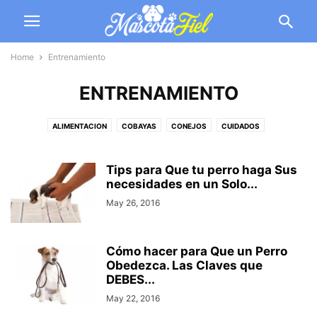
Home
Entrenamiento
ENTRENAMIENTO
ALIMENTACION
COBAYAS
CONEJOS
CUIDADOS
ENTRENAMIENTO
GATOS
HAMSTERS
HURONES
OTROS
PECES
PERICOS
PERROS
SALUD DEL PERRO
SALUD EN GATOS
Tips para Que tu perro haga Sus
necesidades en un Solo...
TORTUGAS
May 26, 2016
Cómo hacer para Que un Perro
Obedezca. Las Claves que
DEBES...
May 22, 2016